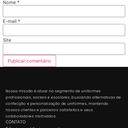
Nome
*
E-mail
*
Site
Nossa missão é atuar no segmento de uniformes
profissionais, sociais e escolares, buscando alternativas de
confecção e personalização de uniformes, mantendo
nossos clientes e parceiros satisfeitos e seus
colaboradores motivados.
CONTATO