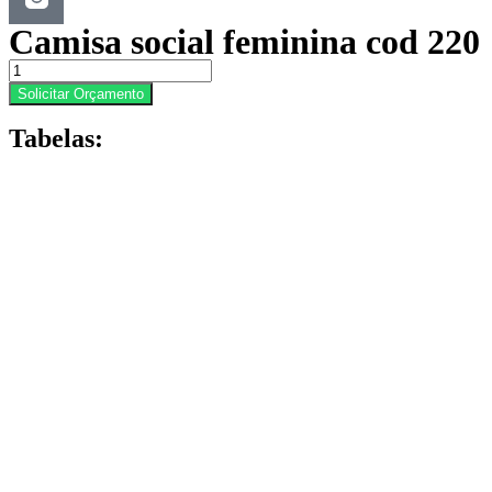
Camisa social feminina cod 220
Camisa
social
Solicitar Orçamento
feminina
cod
Tabelas:
220
quantidade