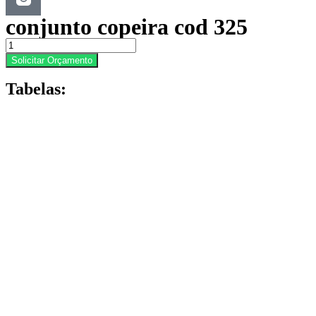
conjunto copeira cod 325
conjunto
copeira
Solicitar Orçamento
cod
325
Tabelas:
quantidade