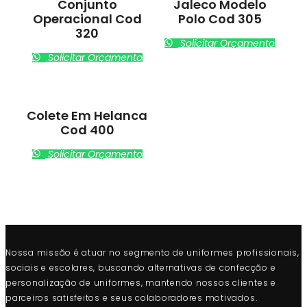
Conjunto
Jaleco Modelo
Operacional Cod
Polo Cod 305
320
Solicitar Orçamento
Solicitar Orçamento
Colete Em Helanca
Cod 400
Solicitar Orçamento
Nossa missão é atuar no segmento de uniformes profissionais,
sociais e escolares, buscando alternativas de confecção e
personalização de uniformes, mantendo nossos clientes e
parceiros satisfeitos e seus colaboradores motivados.